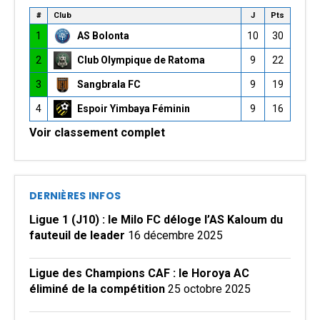
#
Club
J
Pts
1
AS Bolonta
10
30
2
Club Olympique de Ratoma
9
22
3
Sangbrala FC
9
19
4
Espoir Yimbaya Féminin
9
16
Voir classement complet
DERNIÈRES INFOS
Ligue 1 (J10) : le Milo FC déloge l’AS Kaloum du
fauteuil de leader
16 décembre 2025
Ligue des Champions CAF : le Horoya AC
éliminé de la compétition
25 octobre 2025