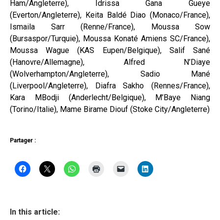
Ham/Angleterre), Idrissa Gana Gueye
(Everton/Angleterre), Keita Baldé Diao (Monaco/France),
Ismaila Sarr (Renne/France), Moussa Sow
(Bursaspor/Turquie), Moussa Konaté Amiens SC/France),
Moussa Wague (KAS Eupen/Belgique), Salif Sané
(Hanovre/Allemagne), Alfred N’Diaye
(Wolverhampton/Angleterre), Sadio Mané
(Liverpool/Angleterre), Diafra Sakho (Rennes/France),
Kara MBodji (Anderlecht/Belgique), M’Baye Niang
(Torino/Italie), Mame Birame Diouf (Stoke City/Angleterre)
Partager :
In this article: