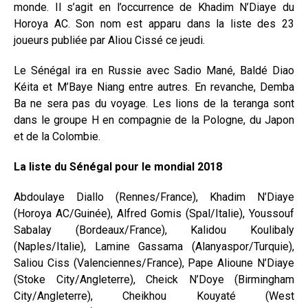
monde. Il s’agit en l’occurrence de Khadim N’Diaye du
Horoya AC. Son nom est apparu dans la liste des 23
joueurs publiée par Aliou Cissé ce jeudi.
Le Sénégal ira en Russie avec Sadio Mané, Baldé Diao
Kéita et M’Baye Niang entre autres. En revanche, Demba
Ba ne sera pas du voyage. Les lions de la teranga sont
dans le groupe H en compagnie de la Pologne, du Japon
et de la Colombie.
La liste du Sénégal pour le mondial 2018
Abdoulaye Diallo (Rennes/France), Khadim N’Diaye
(Horoya AC/Guinée), Alfred Gomis (Spal/Italie), Youssouf
Sabalay (Bordeaux/France), Kalidou Koulibaly
(Naples/Italie), Lamine Gassama (Alanyaspor/Turquie),
Saliou Ciss (Valenciennes/France), Pape Alioune N’Diaye
(Stoke City/Angleterre), Cheick N’Doye (Birmingham
City/Angleterre), Cheikhou Kouyaté (West