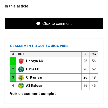
In this article:
Click to comment
CLASSEMENT LIGUE 1 GUICOPRES
#
Club
J
Pts
1
Horoya AC
26
56
2
Hafia FC
26
52
3
CI Kamsar
26
48
4
AS Kaloum
26
45
Voir classement complet