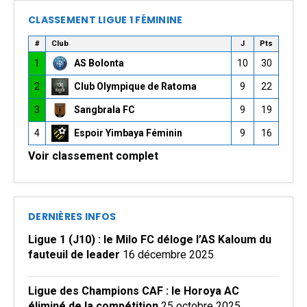
CLASSEMENT LIGUE 1 FÉMININE
#
Club
J
Pts
1
AS Bolonta
10
30
2
Club Olympique de Ratoma
9
22
3
Sangbrala FC
9
19
4
Espoir Yimbaya Féminin
9
16
Voir classement complet
DERNIÈRES INFOS
Ligue 1 (J10) : le Milo FC déloge l’AS Kaloum du
fauteuil de leader
16 décembre 2025
Ligue des Champions CAF : le Horoya AC
éliminé de la compétition
25 octobre 2025