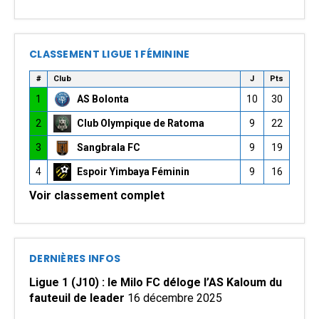
CLASSEMENT LIGUE 1 FÉMININE
#
Club
J
Pts
1
AS Bolonta
10
30
2
Club Olympique de Ratoma
9
22
3
Sangbrala FC
9
19
4
Espoir Yimbaya Féminin
9
16
Voir classement complet
DERNIÈRES INFOS
Ligue 1 (J10) : le Milo FC déloge l’AS Kaloum du
fauteuil de leader
16 décembre 2025