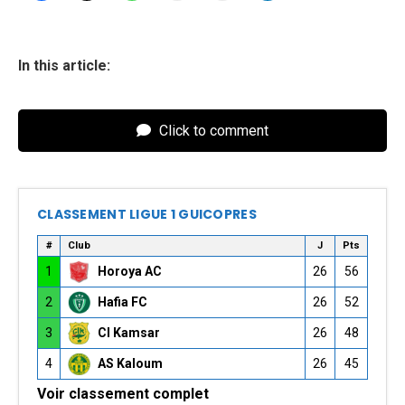
In this article:
Click to comment
CLASSEMENT LIGUE 1 GUICOPRES
#
Club
J
Pts
1
Horoya AC
26
56
2
Hafia FC
26
52
3
CI Kamsar
26
48
4
AS Kaloum
26
45
Voir classement complet