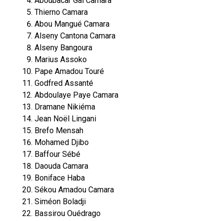
Aboubacar Gal Camara
Thierno Camara
Abou Mangué Camara
Alseny Cantona Camara
Alseny Bangoura
Marius Assoko
Pape Amadou Touré
Godfred Assanté
Abdoulaye Paye Camara
Dramane Nikiéma
Jean Noël Lingani
Brefo Mensah
Mohamed Djibo
Baffour Sébé
Daouda Camara
Boniface Haba
Sékou Amadou Camara
Siméon Boladji
Bassirou Ouédrago