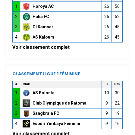
1
Horoya AC
26
56
2
Hafia FC
26
52
3
CI Kamsar
26
48
4
AS Kaloum
26
45
Voir classement complet
CLASSEMENT LIGUE 1 FÉMININE
#
Club
J
Pts
1
AS Bolonta
10
30
2
Club Olympique de Ratoma
9
22
3
Sangbrala FC
9
19
4
Espoir Yimbaya Féminin
9
16
Voir classement complet