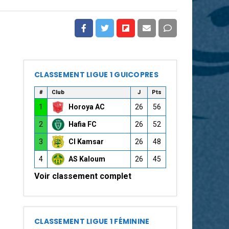
CLASSEMENT LIGUE 1 GUICOPRES
#
Club
J
Pts
1
Horoya AC
26
56
2
Hafia FC
26
52
3
CI Kamsar
26
48
4
AS Kaloum
26
45
Voir classement complet
CLASSEMENT LIGUE 1 FÉMININE