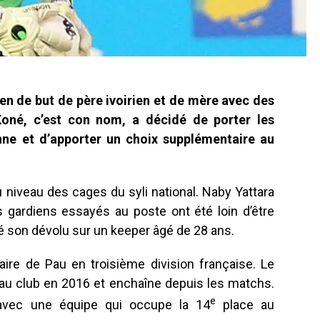
ien de but de père ivoirien et de mère avec des
Koné, c’est con nom, a décidé de porter les
nne et d’apporter un choix supplémentaire au
u niveau des cages du syli national. Naby Yattara
s gardiens essayés au poste ont été loin d’être
té son dévolu sur un keeper âgé de 28 ans.
laire de Pau en troisième division française. Le
é au club en 2016 et enchaîne depuis les matchs.
e
avec une équipe qui occupe la 14
place au