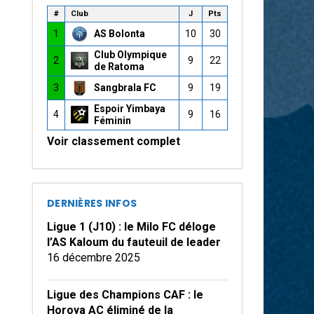
#
Club
J
Pts
1
AS Bolonta
10
30
Club Olympique
2
9
22
de Ratoma
3
Sangbrala FC
9
19
Espoir Yimbaya
4
9
16
Féminin
Voir classement complet
DERNIÈRES INFOS
Ligue 1 (J10) : le Milo FC déloge
l’AS Kaloum du fauteuil de leader
16 décembre 2025
Ligue des Champions CAF : le
Horoya AC éliminé de la