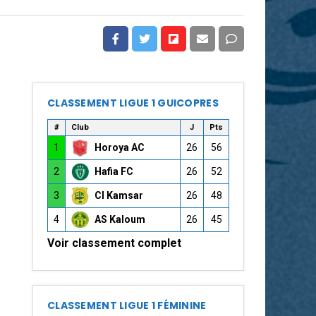
CLASSEMENT LIGUE 1 GUICOPRES
#
Club
J
Pts
1
Horoya AC
26
56
2
Hafia FC
26
52
3
CI Kamsar
26
48
4
AS Kaloum
26
45
Voir classement complet
CLASSEMENT LIGUE 1 FÉMININE