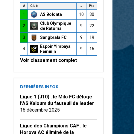
#
Club
J
Pts
1
AS Bolonta
10
30
Club Olympique
2
9
22
de Ratoma
3
Sangbrala FC
9
19
Espoir Yimbaya
4
9
16
Féminin
Voir classement complet
DERNIÈRES INFOS
Ligue 1 (J10) : le Milo FC déloge
l’AS Kaloum du fauteuil de leader
16 décembre 2025
Ligue des Champions CAF : le
Horoya AC éliminé de la