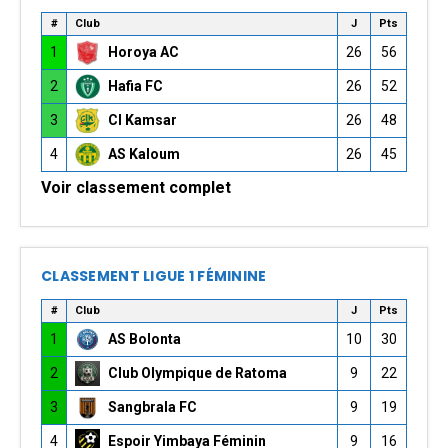
#
Club
J
Pts
1
Horoya AC
26
56
2
Hafia FC
26
52
3
CI Kamsar
26
48
4
AS Kaloum
26
45
Voir classement complet
CLASSEMENT LIGUE 1 FÉMININE
#
Club
J
Pts
1
AS Bolonta
10
30
2
Club Olympique de Ratoma
9
22
3
Sangbrala FC
9
19
4
Espoir Yimbaya Féminin
9
16