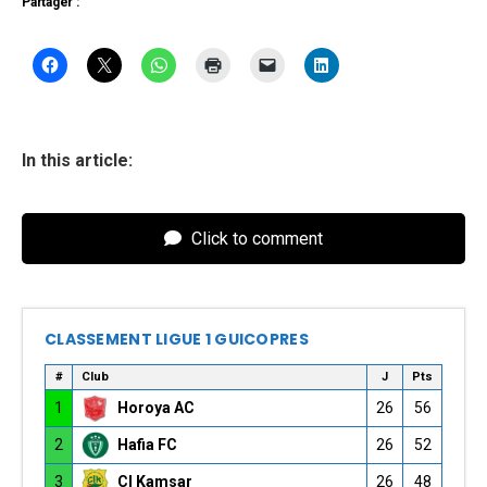
Partager :
In this article:
Click to comment
CLASSEMENT LIGUE 1 GUICOPRES
#
Club
J
Pts
1
Horoya AC
26
56
2
Hafia FC
26
52
3
CI Kamsar
26
48