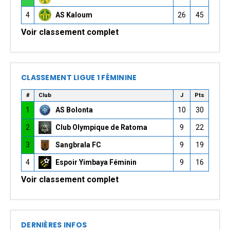
4
AS Kaloum
26
45
Voir classement complet
CLASSEMENT LIGUE 1 FÉMININE
#
Club
J
Pts
1
AS Bolonta
10
30
2
Club Olympique de Ratoma
9
22
3
Sangbrala FC
9
19
4
Espoir Yimbaya Féminin
9
16
Voir classement complet
DERNIÈRES INFOS