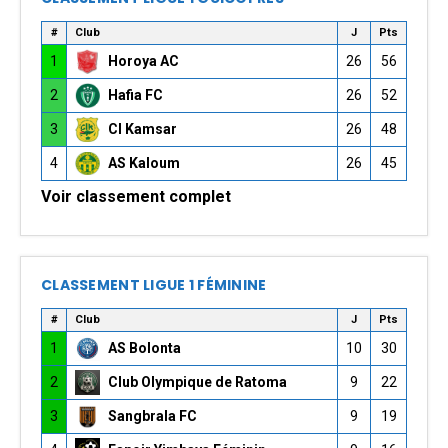
#
Club
J
Pts
1
Horoya AC
26
56
2
Hafia FC
26
52
3
CI Kamsar
26
48
4
AS Kaloum
26
45
Voir classement complet
CLASSEMENT LIGUE 1 FÉMININE
#
Club
J
Pts
1
AS Bolonta
10
30
2
Club Olympique de Ratoma
9
22
3
Sangbrala FC
9
19