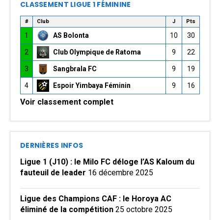
CLASSEMENT LIGUE 1 FÉMININE
#
Club
J
Pts
1
AS Bolonta
10
30
2
Club Olympique de Ratoma
9
22
3
Sangbrala FC
9
19
4
Espoir Yimbaya Féminin
9
16
Voir classement complet
DERNIÈRES INFOS
Ligue 1 (J10) : le Milo FC déloge l’AS Kaloum du
fauteuil de leader
16 décembre 2025
Ligue des Champions CAF : le Horoya AC
éliminé de la compétition
25 octobre 2025