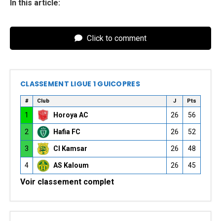
In this article:
Click to comment
CLASSEMENT LIGUE 1 GUICOPRES
#
Club
J
Pts
1
Horoya AC
26
56
2
Hafia FC
26
52
3
CI Kamsar
26
48
4
AS Kaloum
26
45
Voir classement complet