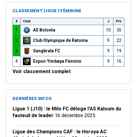
CLASSEMENT LIGUE 1 FÉMININE
#
Club
J
Pts
1
AS Bolonta
10
30
2
Club Olympique de Ratoma
9
22
3
Sangbrala FC
9
19
4
Espoir Yimbaya Féminin
9
16
Voir classement complet
DERNIÈRES INFOS
Ligue 1 (J10) : le Milo FC déloge l’AS Kaloum du
fauteuil de leader
16 décembre 2025
Ligue des Champions CAF : le Horoya AC