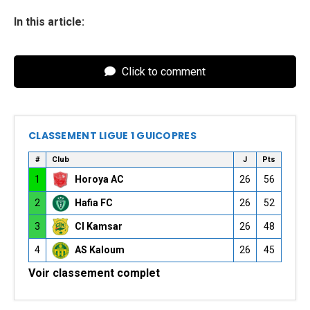
In this article:
Click to comment
CLASSEMENT LIGUE 1 GUICOPRES
#
Club
J
Pts
1
Horoya AC
26
56
2
Hafia FC
26
52
3
CI Kamsar
26
48
4
AS Kaloum
26
45
Voir classement complet