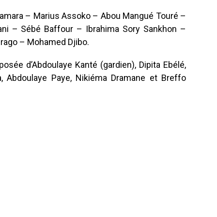
Camara – Marius Assoko – Abou Mangué Touré –
ani – Sébé Baffour – Ibrahima Sory Sankhon –
rago – Mohamed Djibo.
osée d’Abdoulaye Kanté (gardien), Dipita Ebélé,
a, Abdoulaye Paye, Nikiéma Dramane et Breffo