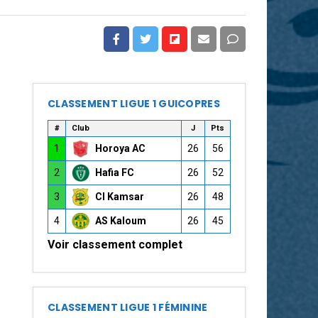
CLASSEMENT LIGUE 1 GUICOPRES
#
Club
J
Pts
1
Horoya AC
26
56
2
Hafia FC
26
52
3
CI Kamsar
26
48
4
AS Kaloum
26
45
Voir classement complet
CLASSEMENT LIGUE 1 FÉMININE