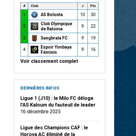
#
Club
J
Pts
1
AS Bolonta
10
30
Club Olympique
2
9
22
de Ratoma
3
Sangbrala FC
9
19
Espoir Yimbaya
4
9
16
Féminin
Voir classement complet
DERNIÈRES INFOS
Ligue 1 (J10) : le Milo FC déloge
l’AS Kaloum du fauteuil de leader
16 décembre 2025
Ligue des Champions CAF : le
Horoya AC éliminé de la