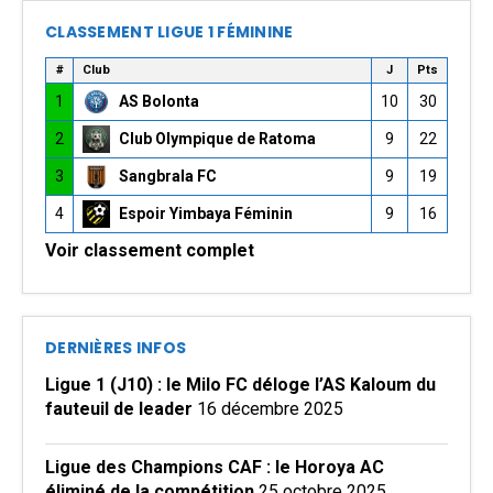
CLASSEMENT LIGUE 1 FÉMININE
#
Club
J
Pts
1
AS Bolonta
10
30
2
Club Olympique de Ratoma
9
22
3
Sangbrala FC
9
19
4
Espoir Yimbaya Féminin
9
16
Voir classement complet
DERNIÈRES INFOS
Ligue 1 (J10) : le Milo FC déloge l’AS Kaloum du
fauteuil de leader
16 décembre 2025
Ligue des Champions CAF : le Horoya AC
éliminé de la compétition
25 octobre 2025