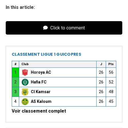
In this article:
Click to comment
CLASSEMENT LIGUE 1 GUICOPRES
#
Club
J
Pts
1
Horoya AC
26
56
2
Hafia FC
26
52
3
CI Kamsar
26
48
4
AS Kaloum
26
45
Voir classement complet