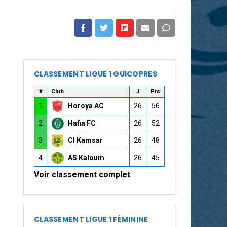
CLASSEMENT LIGUE 1 GUICOPRES
#
Club
J
Pts
1
Horoya AC
26
56
2
Hafia FC
26
52
3
CI Kamsar
26
48
4
AS Kaloum
26
45
Voir classement complet
CLASSEMENT LIGUE 1 FÉMININE