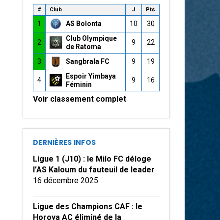
#
Club
J
Pts
1
AS Bolonta
10
30
Club Olympique
2
9
22
de Ratoma
3
Sangbrala FC
9
19
Espoir Yimbaya
4
9
16
Féminin
Voir classement complet
DERNIÈRES INFOS
Ligue 1 (J10) : le Milo FC déloge
l’AS Kaloum du fauteuil de leader
16 décembre 2025
Ligue des Champions CAF : le
Horoya AC éliminé de la