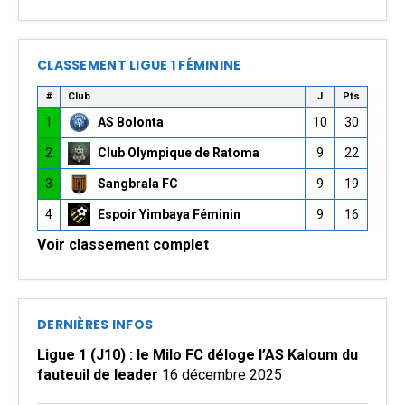
CLASSEMENT LIGUE 1 FÉMININE
#
Club
J
Pts
1
AS Bolonta
10
30
2
Club Olympique de Ratoma
9
22
3
Sangbrala FC
9
19
4
Espoir Yimbaya Féminin
9
16
Voir classement complet
DERNIÈRES INFOS
Ligue 1 (J10) : le Milo FC déloge l’AS Kaloum du
fauteuil de leader
16 décembre 2025