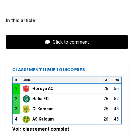
In this article:
Click to comment
CLASSEMENT LIGUE 1 GUICOPRES
#
Club
J
Pts
1
Horoya AC
26
56
2
Hafia FC
26
52
3
CI Kamsar
26
48
4
AS Kaloum
26
45
Voir classement complet