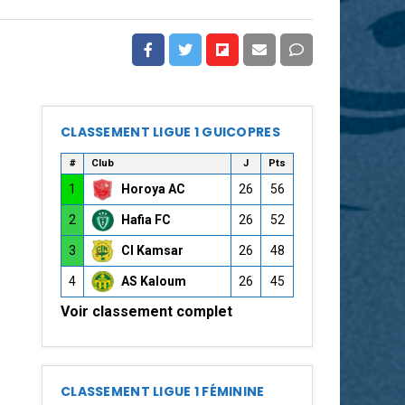
CLASSEMENT LIGUE 1 GUICOPRES
#
Club
J
Pts
1
Horoya AC
26
56
2
Hafia FC
26
52
3
CI Kamsar
26
48
4
AS Kaloum
26
45
Voir classement complet
CLASSEMENT LIGUE 1 FÉMININE