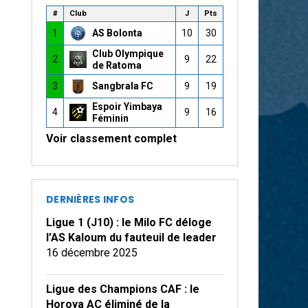
#
Club
J
Pts
1
AS Bolonta
10
30
Club Olympique
2
9
22
de Ratoma
3
Sangbrala FC
9
19
Espoir Yimbaya
4
9
16
Féminin
Voir classement complet
DERNIÈRES INFOS
Ligue 1 (J10) : le Milo FC déloge
l’AS Kaloum du fauteuil de leader
16 décembre 2025
Ligue des Champions CAF : le
Horoya AC éliminé de la