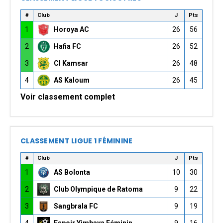
#
Club
J
Pts
1
Horoya AC
26
56
2
Hafia FC
26
52
3
CI Kamsar
26
48
4
AS Kaloum
26
45
Voir classement complet
CLASSEMENT LIGUE 1 FÉMININE
#
Club
J
Pts
1
AS Bolonta
10
30
2
Club Olympique de Ratoma
9
22
3
Sangbrala FC
9
19