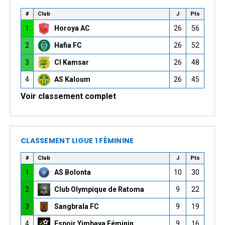
#
Club
J
Pts
1
Horoya AC
26
56
2
Hafia FC
26
52
3
CI Kamsar
26
48
4
AS Kaloum
26
45
Voir classement complet
CLASSEMENT LIGUE 1 FÉMININE
#
Club
J
Pts
1
AS Bolonta
10
30
2
Club Olympique de Ratoma
9
22
3
Sangbrala FC
9
19
4
Espoir Yimbaya Féminin
9
16