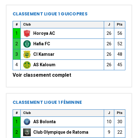
CLASSEMENT LIGUE 1 GUICOPRES
#
Club
J
Pts
1
Horoya AC
26
56
2
Hafia FC
26
52
3
CI Kamsar
26
48
4
AS Kaloum
26
45
Voir classement complet
CLASSEMENT LIGUE 1 FÉMININE
#
Club
J
Pts
1
AS Bolonta
10
30
2
Club Olympique de Ratoma
9
22