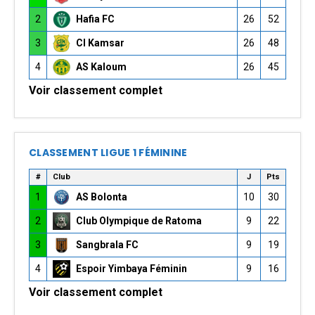
2
Hafia FC
26
52
3
CI Kamsar
26
48
4
AS Kaloum
26
45
Voir classement complet
CLASSEMENT LIGUE 1 FÉMININE
#
Club
J
Pts
1
AS Bolonta
10
30
2
Club Olympique de Ratoma
9
22
3
Sangbrala FC
9
19
4
Espoir Yimbaya Féminin
9
16
Voir classement complet