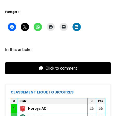
Partager :
In this article:
Click to comment
CLASSEMENT LIGUE 1 GUICOPRES
#
Club
J
Pts
1
Horoya AC
26
56