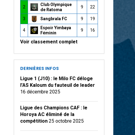
Club Olympique
2
9
22
de Ratoma
3
Sangbrala FC
9
19
Espoir Yimbaya
4
9
16
Féminin
Voir classement complet
DERNIÈRES INFOS
Ligue 1 (J10) : le Milo FC déloge
l’AS Kaloum du fauteuil de leader
16 décembre 2025
Ligue des Champions CAF : le
Horoya AC éliminé de la
compétition
25 octobre 2025