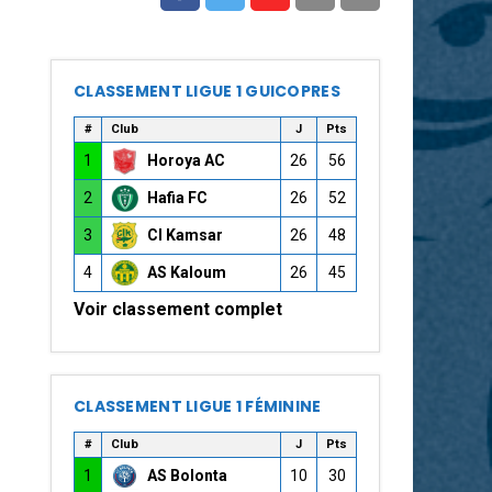
CLASSEMENT LIGUE 1 GUICOPRES
#
Club
J
Pts
1
Horoya AC
26
56
2
Hafia FC
26
52
3
CI Kamsar
26
48
4
AS Kaloum
26
45
Voir classement complet
CLASSEMENT LIGUE 1 FÉMININE
#
Club
J
Pts
1
AS Bolonta
10
30