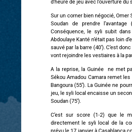
d’heure de jeu avec l’ouverture du 
Sur un corner bien négocié, Omer 
Soudan de prendre l’avantage
Conséquence, le syli subit dans
Abdoulaye Kanté n’était pas loin d’
sauvé par la barre (40’). C’est do
vont rejoindre les vestiaires à la p
A la reprise, la Guinée ne met p
Sékou Amadou Camara remet les d
Bangoura (55’). La Guinée ne pourr
jeu, le syli local encaisse un seco
Soudan (75’).
C’est sur score (1-2) que le m
directement le syli local de la c
prévu le 17 janvier à Casablanca co