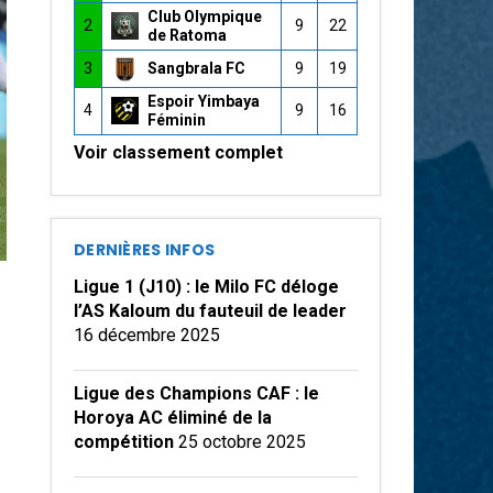
Club Olympique
2
9
22
de Ratoma
3
Sangbrala FC
9
19
Espoir Yimbaya
4
9
16
Féminin
Voir classement complet
DERNIÈRES INFOS
Ligue 1 (J10) : le Milo FC déloge
l’AS Kaloum du fauteuil de leader
16 décembre 2025
Ligue des Champions CAF : le
Horoya AC éliminé de la
compétition
25 octobre 2025