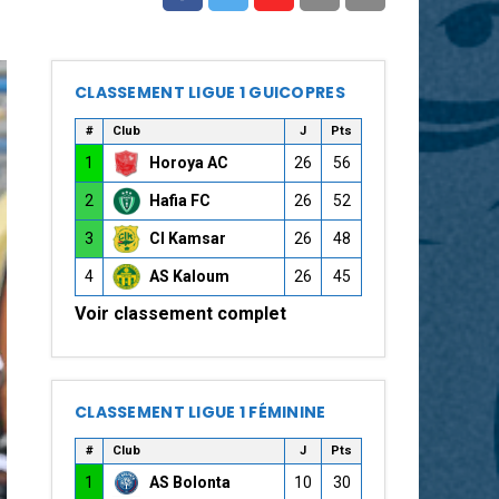
CLASSEMENT LIGUE 1 GUICOPRES
#
Club
J
Pts
1
Horoya AC
26
56
2
Hafia FC
26
52
3
CI Kamsar
26
48
4
AS Kaloum
26
45
Voir classement complet
CLASSEMENT LIGUE 1 FÉMININE
#
Club
J
Pts
1
AS Bolonta
10
30