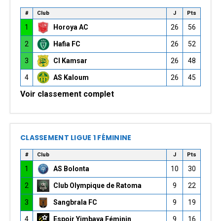
#
Club
J
Pts
1
Horoya AC
26
56
2
Hafia FC
26
52
3
CI Kamsar
26
48
4
AS Kaloum
26
45
Voir classement complet
CLASSEMENT LIGUE 1 FÉMININE
#
Club
J
Pts
1
AS Bolonta
10
30
2
Club Olympique de Ratoma
9
22
3
Sangbrala FC
9
19
4
Espoir Yimbaya Féminin
9
16