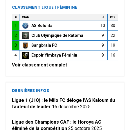
CLASSEMENT LIGUE 1 FÉMININE
#
Club
J
Pts
1
AS Bolonta
10
30
2
Club Olympique de Ratoma
9
22
3
Sangbrala FC
9
19
4
Espoir Yimbaya Féminin
9
16
Voir classement complet
DERNIÈRES INFOS
Ligue 1 (J10) : le Milo FC déloge l’AS Kaloum du
fauteuil de leader
16 décembre 2025
Ligue des Champions CAF : le Horoya AC
éliminé de la compétition
25 octobre 2025