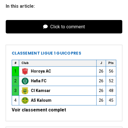
In this article:
Click to comment
CLASSEMENT LIGUE 1 GUICOPRES
#
Club
J
Pts
1
Horoya AC
26
56
2
Hafia FC
26
52
3
CI Kamsar
26
48
4
AS Kaloum
26
45
Voir classement complet