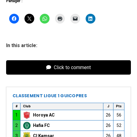
Partager :
In this article:
Click to comment
CLASSEMENT LIGUE 1 GUICOPRES
#
Club
J
Pts
1
Horoya AC
26
56
2
Hafia FC
26
52
3
CI Kamsar
26
48