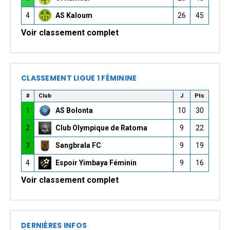
4
AS Kaloum
26
45
Voir classement complet
CLASSEMENT LIGUE 1 FÉMININE
#
Club
J
Pts
1
AS Bolonta
10
30
2
Club Olympique de Ratoma
9
22
3
Sangbrala FC
9
19
4
Espoir Yimbaya Féminin
9
16
Voir classement complet
DERNIÈRES INFOS