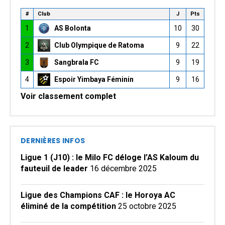
#
Club
J
Pts
1
AS Bolonta
10
30
2
Club Olympique de Ratoma
9
22
3
Sangbrala FC
9
19
4
Espoir Yimbaya Féminin
9
16
Voir classement complet
DERNIÈRES INFOS
Ligue 1 (J10) : le Milo FC déloge l’AS Kaloum du
fauteuil de leader
16 décembre 2025
Ligue des Champions CAF : le Horoya AC
éliminé de la compétition
25 octobre 2025