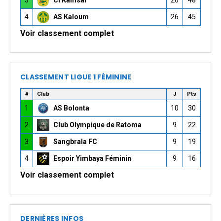
3
CI Kamsar
26
48
4
AS Kaloum
26
45
Voir classement complet
CLASSEMENT LIGUE 1 FÉMININE
#
Club
J
Pts
1
AS Bolonta
10
30
2
Club Olympique de Ratoma
9
22
3
Sangbrala FC
9
19
4
Espoir Yimbaya Féminin
9
16
Voir classement complet
DERNIÈRES INFOS