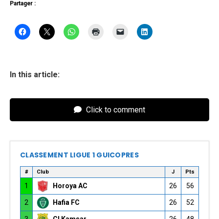
Partager :
In this article:
Click to comment
CLASSEMENT LIGUE 1 GUICOPRES
#
Club
J
Pts
1
Horoya AC
26
56
2
Hafia FC
26
52