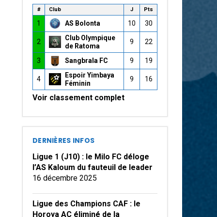
#
Club
J
Pts
1
AS Bolonta
10
30
Club Olympique
2
9
22
de Ratoma
3
Sangbrala FC
9
19
Espoir Yimbaya
4
9
16
Féminin
Voir classement complet
DERNIÈRES INFOS
Ligue 1 (J10) : le Milo FC déloge
l’AS Kaloum du fauteuil de leader
16 décembre 2025
Ligue des Champions CAF : le
Horoya AC éliminé de la