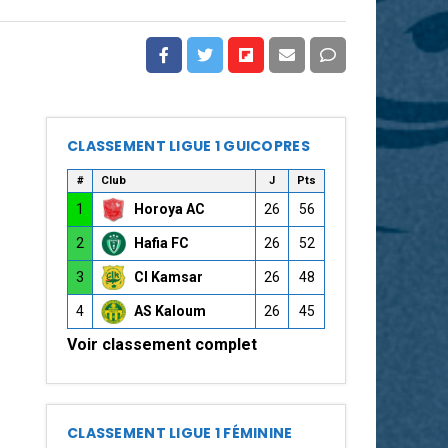
CLASSEMENT LIGUE 1 GUICOPRES
#
Club
J
Pts
1
Horoya AC
26
56
2
Hafia FC
26
52
3
CI Kamsar
26
48
4
AS Kaloum
26
45
Voir classement complet
CLASSEMENT LIGUE 1 FÉMININE