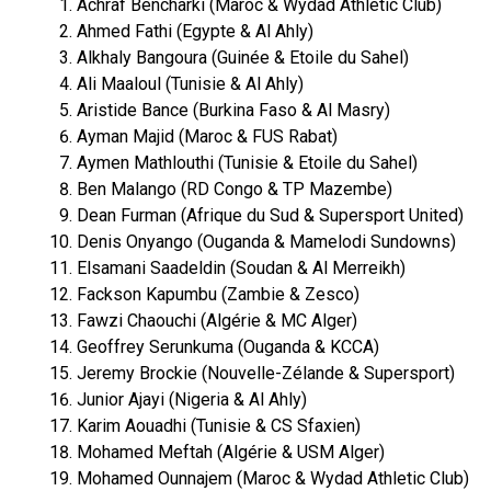
Achraf Bencharki (Maroc & Wydad Athletic Club)
Ahmed Fathi (Egypte & Al Ahly)
Alkhaly Bangoura (Guinée & Etoile du Sahel)
Ali Maaloul (Tunisie & Al Ahly)
Aristide Bance (Burkina Faso & Al Masry)
Ayman Majid (Maroc & FUS Rabat)
Aymen Mathlouthi (Tunisie & Etoile du Sahel)
Ben Malango (RD Congo & TP Mazembe)
Dean Furman (Afrique du Sud & Supersport United)
Denis Onyango (Ouganda & Mamelodi Sundowns)
Elsamani Saadeldin (Soudan & Al Merreikh)
Fackson Kapumbu (Zambie & Zesco)
Fawzi Chaouchi (Algérie & MC Alger)
Geoffrey Serunkuma (Ouganda & KCCA)
Jeremy Brockie (Nouvelle-Zélande & Supersport)
Junior Ajayi (Nigeria & Al Ahly)
Karim Aouadhi (Tunisie & CS Sfaxien)
Mohamed Meftah (Algérie & USM Alger)
Mohamed Ounnajem (Maroc & Wydad Athletic Club)