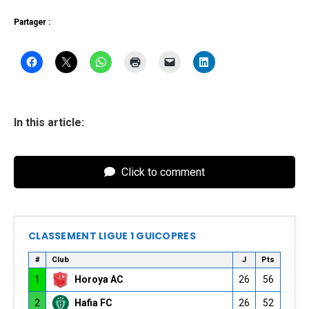
Partager :
In this article:
Click to comment
CLASSEMENT LIGUE 1 GUICOPRES
#
Club
J
Pts
1
Horoya AC
26
56
2
Hafia FC
26
52