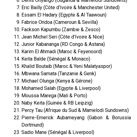
Denis Onyango (Ouganda & Mamelodi Sundowns)
Eric Bailly (Côte d’Ivoire & Manchester United)
Essam El Hadary (Egypte & Al Taawoun)
Fabrice Ondoa (Cameroun & Sevilla)
Fackson Kapumbu (Zambie & Zesco)
Jean Michel Seri (Côte d’Ivoire & Nice)
Junior Kabananga (RD Congo & Astana)
Karim El Ahmadi (Maroc & Feyenoord)
Keita Balde (Sénégal & Monaco)
Khalid Boutaib (Maroc & Yeni Malatyaspor)
Mbwana Samata (Tanzanie & Genk)
Michael Olunga (Kenya & Gérone)
Mohamed Salah (Egypte & Liverpool)
Moussa Marega (Mali & Porto)
Naby Keita (Guinée & RB Leipzig)
Percy Tau (Afrique du Sud & Mamelodi Sundowns)
Pierre-Emerick Aubameyang (Gabon & Borussia
Dortmund)
Sadio Mane (Sénégal & Liverpool)