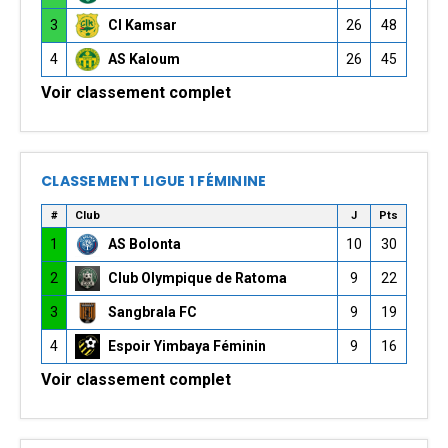
3
CI Kamsar
26
48
4
AS Kaloum
26
45
Voir classement complet
CLASSEMENT LIGUE 1 FÉMININE
#
Club
J
Pts
1
AS Bolonta
10
30
2
Club Olympique de Ratoma
9
22
3
Sangbrala FC
9
19
4
Espoir Yimbaya Féminin
9
16
Voir classement complet