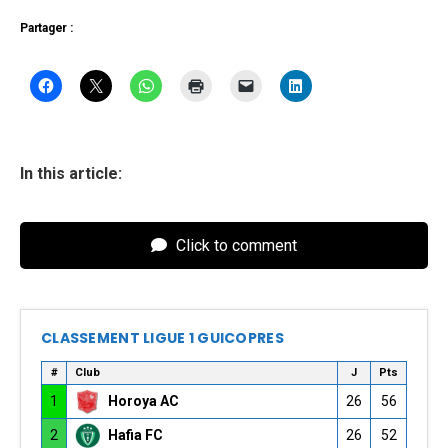
Partager :
In this article:
Click to comment
CLASSEMENT LIGUE 1 GUICOPRES
#
Club
J
Pts
1
Horoya AC
26
56
2
Hafia FC
26
52