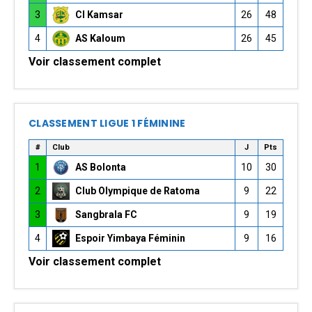
3
CI Kamsar
26
48
4
AS Kaloum
26
45
Voir classement complet
CLASSEMENT LIGUE 1 FÉMININE
#
Club
J
Pts
1
AS Bolonta
10
30
2
Club Olympique de Ratoma
9
22
3
Sangbrala FC
9
19
4
Espoir Yimbaya Féminin
9
16
Voir classement complet