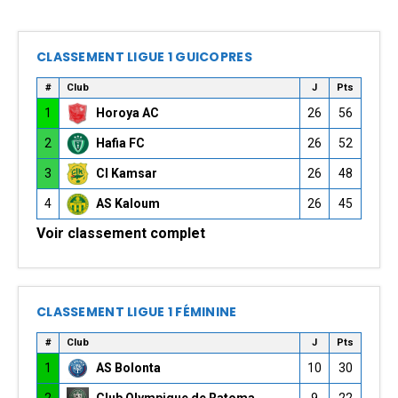
CLASSEMENT LIGUE 1 GUICOPRES
#
Club
J
Pts
1
Horoya AC
26
56
2
Hafia FC
26
52
3
CI Kamsar
26
48
4
AS Kaloum
26
45
Voir classement complet
CLASSEMENT LIGUE 1 FÉMININE
#
Club
J
Pts
1
AS Bolonta
10
30