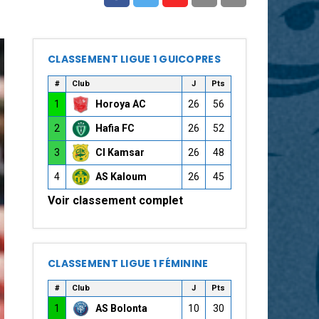
CLASSEMENT LIGUE 1 GUICOPRES
#
Club
J
Pts
1
Horoya AC
26
56
2
Hafia FC
26
52
3
CI Kamsar
26
48
4
AS Kaloum
26
45
Voir classement complet
CLASSEMENT LIGUE 1 FÉMININE
#
Club
J
Pts
1
AS Bolonta
10
30