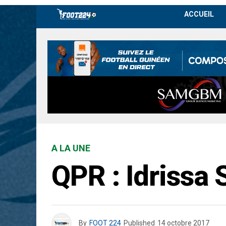
ACCUEIL
A LA UNE
QPR : Idrissa S
By
FOOT 224
Published
14 octobre 2017