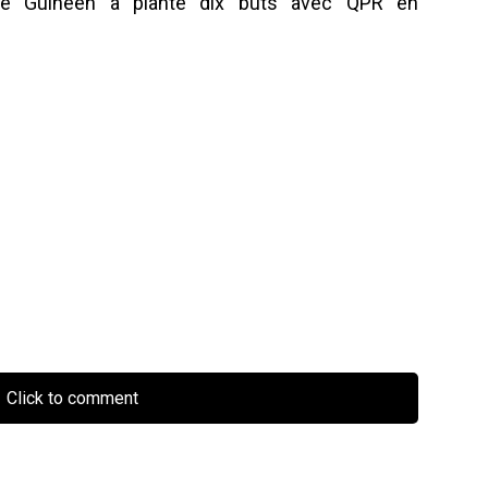
 le Guinéen a planté dix buts avec QPR en
Click to comment