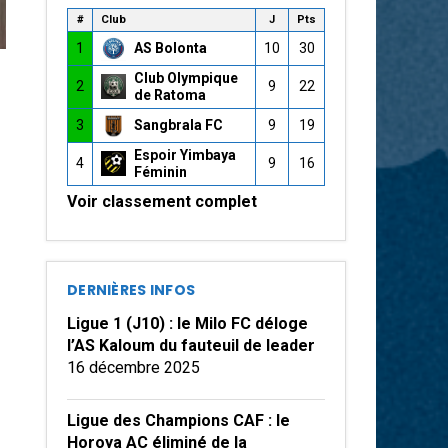
#
Club
J
Pts
1
AS Bolonta
10
30
Club Olympique
2
9
22
de Ratoma
3
Sangbrala FC
9
19
Espoir Yimbaya
4
9
16
Féminin
Voir classement complet
DERNIÈRES INFOS
Ligue 1 (J10) : le Milo FC déloge
l’AS Kaloum du fauteuil de leader
16 décembre 2025
Ligue des Champions CAF : le
Horoya AC éliminé de la