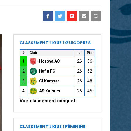
CLASSEMENT LIGUE 1 GUICOPRES
#
Club
J
Pts
1
Horoya AC
26
56
2
Hafia FC
26
52
3
CI Kamsar
26
48
4
AS Kaloum
26
45
Voir classement complet
CLASSEMENT LIGUE 1 FÉMININE