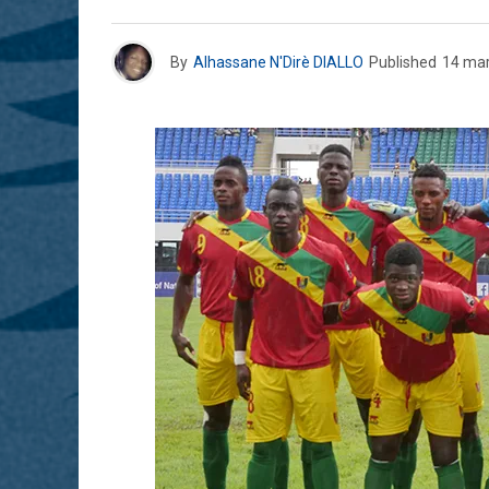
By
Alhassane N'Dirè DIALLO
Published
14 ma