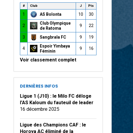
#
Club
J
Pts
1
AS Bolonta
10
30
Club Olympique
2
9
22
de Ratoma
3
Sangbrala FC
9
19
Espoir Yimbaya
4
9
16
Féminin
Voir classement complet
DERNIÈRES INFOS
Ligue 1 (J10) : le Milo FC déloge
l’AS Kaloum du fauteuil de leader
16 décembre 2025
Ligue des Champions CAF : le
Horoya AC éliminé de la