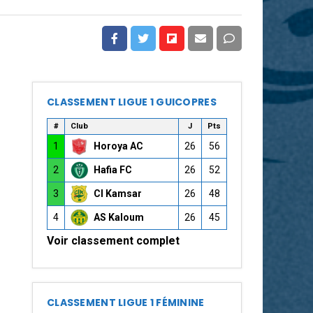
CLASSEMENT LIGUE 1 GUICOPRES
#
Club
J
Pts
1
Horoya AC
26
56
2
Hafia FC
26
52
3
CI Kamsar
26
48
4
AS Kaloum
26
45
Voir classement complet
CLASSEMENT LIGUE 1 FÉMININE