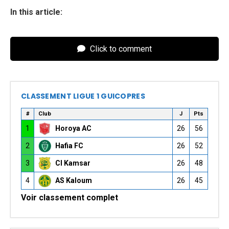
In this article:
Click to comment
CLASSEMENT LIGUE 1 GUICOPRES
#
Club
J
Pts
1
Horoya AC
26
56
2
Hafia FC
26
52
3
CI Kamsar
26
48
4
AS Kaloum
26
45
Voir classement complet