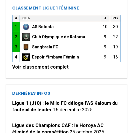
CLASSEMENT LIGUE 1 FÉMININE
#
Club
J
Pts
1
AS Bolonta
10
30
2
Club Olympique de Ratoma
9
22
3
Sangbrala FC
9
19
4
Espoir Yimbaya Féminin
9
16
Voir classement complet
DERNIÈRES INFOS
Ligue 1 (J10) : le Milo FC déloge l’AS Kaloum du
fauteuil de leader
16 décembre 2025
Ligue des Champions CAF : le Horoya AC
éliminé de la compétition
25 octobre 2025