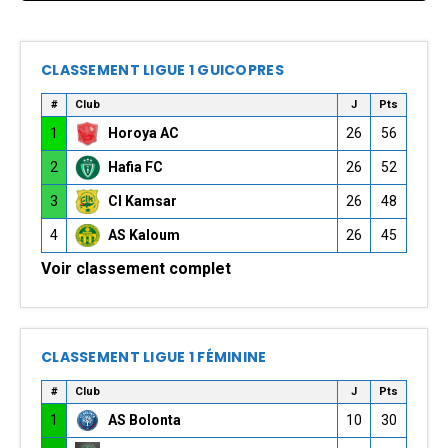
CLASSEMENT LIGUE 1 GUICOPRES
#
Club
J
Pts
1
Horoya AC
26
56
2
Hafia FC
26
52
3
CI Kamsar
26
48
4
AS Kaloum
26
45
Voir classement complet
CLASSEMENT LIGUE 1 FÉMININE
#
Club
J
Pts
1
AS Bolonta
10
30