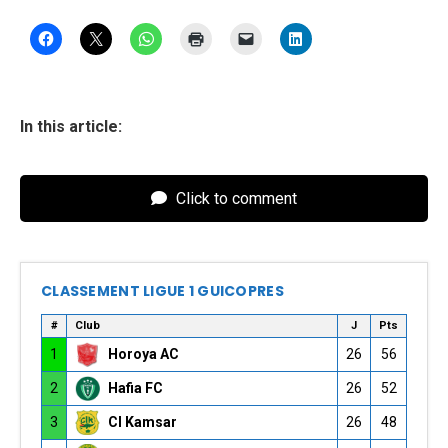
In this article:
Click to comment
CLASSEMENT LIGUE 1 GUICOPRES
#
Club
J
Pts
1
Horoya AC
26
56
2
Hafia FC
26
52
3
CI Kamsar
26
48