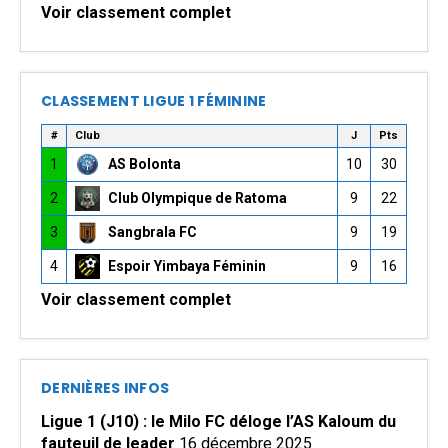
Voir classement complet
CLASSEMENT LIGUE 1 FÉMININE
#
Club
J
Pts
1
AS Bolonta
10
30
2
Club Olympique de Ratoma
9
22
3
Sangbrala FC
9
19
4
Espoir Yimbaya Féminin
9
16
Voir classement complet
DERNIÈRES INFOS
Ligue 1 (J10) : le Milo FC déloge l’AS Kaloum du
fauteuil de leader
16 décembre 2025