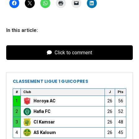
In this article:
Click to comment
CLASSEMENT LIGUE 1 GUICOPRES
#
Club
J
Pts
1
Horoya AC
26
56
2
Hafia FC
26
52
3
CI Kamsar
26
48
4
AS Kaloum
26
45