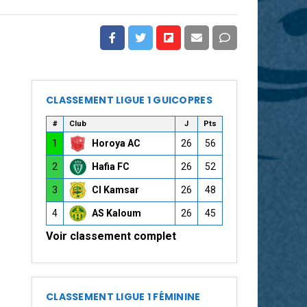
CLASSEMENT LIGUE 1 GUICOPRES
#
Club
J
Pts
1
Horoya AC
26
56
2
Hafia FC
26
52
3
CI Kamsar
26
48
4
AS Kaloum
26
45
Voir classement complet
CLASSEMENT LIGUE 1 FÉMININE