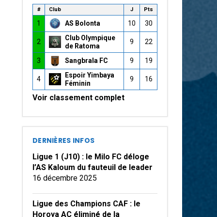
#
Club
J
Pts
1
AS Bolonta
10
30
Club Olympique
2
9
22
de Ratoma
3
Sangbrala FC
9
19
Espoir Yimbaya
4
9
16
Féminin
Voir classement complet
DERNIÈRES INFOS
Ligue 1 (J10) : le Milo FC déloge
l’AS Kaloum du fauteuil de leader
16 décembre 2025
Ligue des Champions CAF : le
Horoya AC éliminé de la