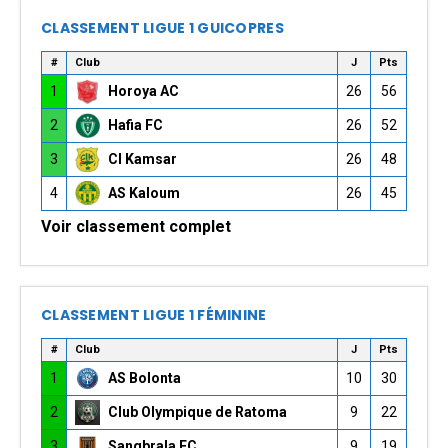
CLASSEMENT LIGUE 1 GUICOPRES
#
Club
J
Pts
1
Horoya AC
26
56
2
Hafia FC
26
52
3
CI Kamsar
26
48
4
AS Kaloum
26
45
Voir classement complet
CLASSEMENT LIGUE 1 FÉMININE
#
Club
J
Pts
1
AS Bolonta
10
30
2
Club Olympique de Ratoma
9
22
3
Sangbrala FC
9
19