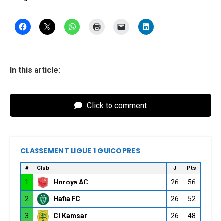
In this article:
Click to comment
CLASSEMENT LIGUE 1 GUICOPRES
#
Club
J
Pts
1
Horoya AC
26
56
2
Hafia FC
26
52
3
CI Kamsar
26
48