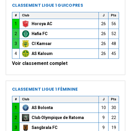
CLASSEMENT LIGUE 1 GUICOPRES
#
Club
J
Pts
1
Horoya AC
26
56
2
Hafia FC
26
52
3
CI Kamsar
26
48
4
AS Kaloum
26
45
Voir classement complet
CLASSEMENT LIGUE 1 FÉMININE
#
Club
J
Pts
1
AS Bolonta
10
30
2
Club Olympique de Ratoma
9
22
3
Sangbrala FC
9
19