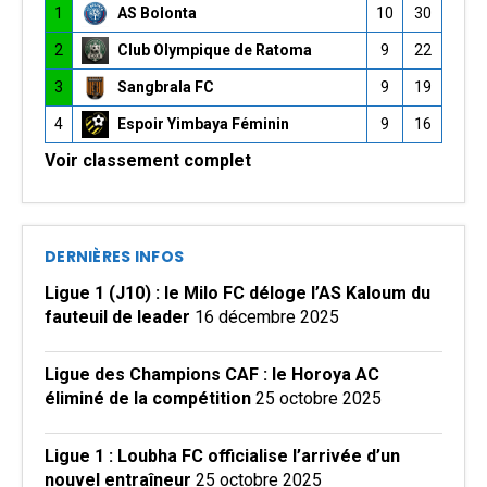
1
AS Bolonta
10
30
2
Club Olympique de Ratoma
9
22
3
Sangbrala FC
9
19
4
Espoir Yimbaya Féminin
9
16
Voir classement complet
DERNIÈRES INFOS
Ligue 1 (J10) : le Milo FC déloge l’AS Kaloum du
fauteuil de leader
16 décembre 2025
Ligue des Champions CAF : le Horoya AC
éliminé de la compétition
25 octobre 2025
Ligue 1 : Loubha FC officialise l’arrivée d’un
nouvel entraîneur
25 octobre 2025