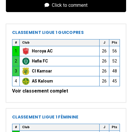
Click to comment
CLASSEMENT LIGUE 1 GUICOPRES
#
Club
J
Pts
1
Horoya AC
26
56
2
Hafia FC
26
52
3
CI Kamsar
26
48
4
AS Kaloum
26
45
Voir classement complet
CLASSEMENT LIGUE 1 FÉMININE
#
Club
J
Pts