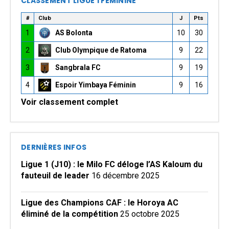
CLASSEMENT LIGUE 1 FÉMININE
#
Club
J
Pts
1
AS Bolonta
10
30
2
Club Olympique de Ratoma
9
22
3
Sangbrala FC
9
19
4
Espoir Yimbaya Féminin
9
16
Voir classement complet
DERNIÈRES INFOS
Ligue 1 (J10) : le Milo FC déloge l’AS Kaloum du
fauteuil de leader
16 décembre 2025
Ligue des Champions CAF : le Horoya AC
éliminé de la compétition
25 octobre 2025