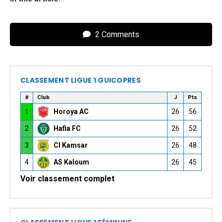
2 Comments
CLASSEMENT LIGUE 1 GUICOPRES
#
Club
J
Pts
1
Horoya AC
26
56
2
Hafia FC
26
52
3
CI Kamsar
26
48
4
AS Kaloum
26
45
Voir classement complet