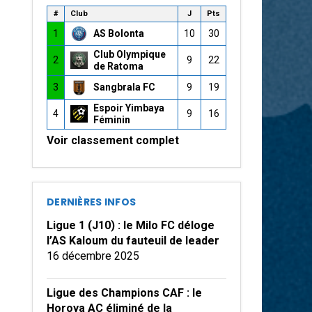
#
Club
J
Pts
1
AS Bolonta
10
30
Club Olympique
2
9
22
de Ratoma
3
Sangbrala FC
9
19
Espoir Yimbaya
4
9
16
Féminin
Voir classement complet
DERNIÈRES INFOS
Ligue 1 (J10) : le Milo FC déloge
l’AS Kaloum du fauteuil de leader
16 décembre 2025
Ligue des Champions CAF : le
Horoya AC éliminé de la