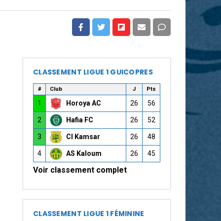
CLASSEMENT LIGUE 1 GUICOPRES
#
Club
J
Pts
1
Horoya AC
26
56
2
Hafia FC
26
52
3
CI Kamsar
26
48
4
AS Kaloum
26
45
Voir classement complet
CLASSEMENT LIGUE 1 FÉMININE