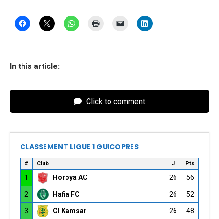
In this article:
Click to comment
CLASSEMENT LIGUE 1 GUICOPRES
#
Club
J
Pts
1
Horoya AC
26
56
2
Hafia FC
26
52
3
CI Kamsar
26
48