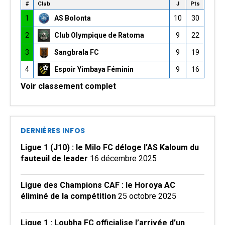
#
Club
J
Pts
1
AS Bolonta
10
30
2
Club Olympique de Ratoma
9
22
3
Sangbrala FC
9
19
4
Espoir Yimbaya Féminin
9
16
Voir classement complet
DERNIÈRES INFOS
Ligue 1 (J10) : le Milo FC déloge l’AS Kaloum du
fauteuil de leader
16 décembre 2025
Ligue des Champions CAF : le Horoya AC
éliminé de la compétition
25 octobre 2025
Ligue 1 : Loubha FC officialise l’arrivée d’un