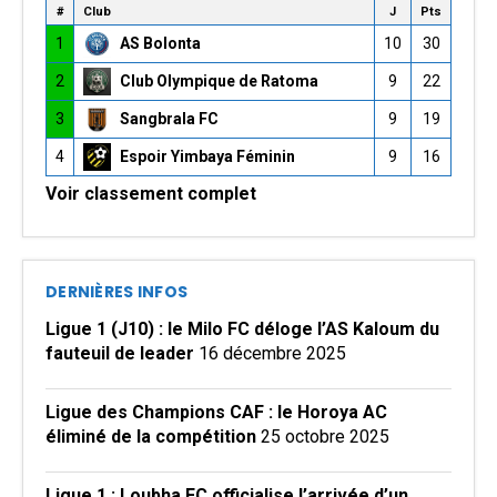
#
Club
J
Pts
1
AS Bolonta
10
30
2
Club Olympique de Ratoma
9
22
3
Sangbrala FC
9
19
4
Espoir Yimbaya Féminin
9
16
Voir classement complet
DERNIÈRES INFOS
Ligue 1 (J10) : le Milo FC déloge l’AS Kaloum du
fauteuil de leader
16 décembre 2025
Ligue des Champions CAF : le Horoya AC
éliminé de la compétition
25 octobre 2025
Ligue 1 : Loubha FC officialise l’arrivée d’un