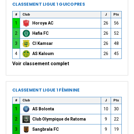
CLASSEMENT LIGUE 1 GUICOPRES
#
Club
J
Pts
1
Horoya AC
26
56
2
Hafia FC
26
52
3
CI Kamsar
26
48
4
AS Kaloum
26
45
Voir classement complet
CLASSEMENT LIGUE 1 FÉMININE
#
Club
J
Pts
1
AS Bolonta
10
30
2
Club Olympique de Ratoma
9
22
3
Sangbrala FC
9
19